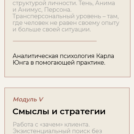
индивидуальные консультации
на тарифе ПРЕМИУМ. Все
живые встречи остаются в
записи – доступ 1 или 3 месяца
после окончания в
зависимости от тарифа.
ОТКРЫТЬ
РАСПИСАНИЕ
ЗАНЯТИЙ
ДЛЯ КОГО
База у вас уже есть.
Не хватает
глубины
,
на которой