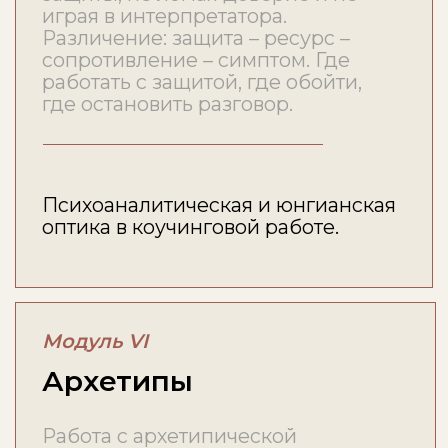
РАСПИСАНИЕ
Четверги, 19:00
По московскому времени, 2
часа в неделю.
МЕСТО
Онлайн
Живые вебинары + запись,
личный кабинет.
Форматы работы на курсе:
видеолекции с
концептуальной базой · живые
вебинары с Яной · практикумы
с тьюторами-выпускниками ·
бадди-тройки (коуч – клиент –
наблюдатель, ротация ролей) ·
групповые супервизии ·