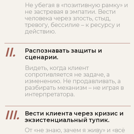
I.
Личностный
Уровень запроса, роли, стратегии
Всё, с чего начинается сессия и
чем мало кто умеет закончить.
Работа с целями, защитами,
ролями. Здесь у специалиста
больше всего инструментов – и
меньше всего различений, когда
уровень пора менять.
II.
Трансперсональный
Уровень перехода, кризиса,
архетипов
Когда запрос уже не покрывает
происходящее, а клиент ещё не
может назвать, что с ним. Кризис,
утрата, надлом идентичности,
архетипическая работа. Уровень,
на котором ломаются привычные