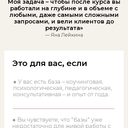
Моя задача – чтобы после курса вы
понимаете, что для этого нужен
работали на глубине и в объеме с
новый уровень.
любыми, даже самыми сложными
запросами, и вели клиентов до
результата»
Это
не
для вас, если
— Яна Лейкина
—
Вы начинаете с нуля и у вас нет
клиентской практики. Сначала –
база.
—
Ищете быстрые техники и
готовые скрипты. Здесь шорткатов
не будет.
—
Вам нужен документ «для
галочки». Курс про новый уровень, а
не просто про документ.
—
Не готовы к личной работе и
рефлексии – 38 часов практики
требуют включённости.