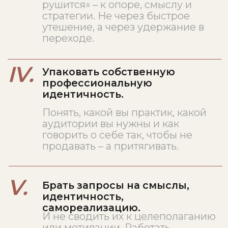
коучинговые рамки.
III.
Духовный
Уровень смысла и присутствия
Пространство, в котором вопрос
«что мне делать» сменяется
вопросом «кем я становлюсь».
Работа без попытки найти
решение, с уважением к тому, что
клиент переживает нечто большее,
чем его ситуация.
Шесть
подходов
в одной рамке
Философская основа – биофильный
подход Эриха Фромма и авторский
Live-подход Яны Лейкиной.