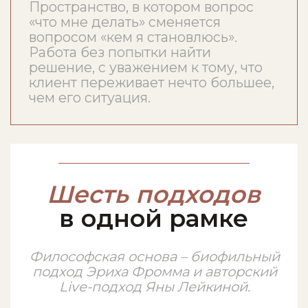
Экзистенциальный анализ Виктора
Франкла + авторская топография
кризиса
Модуль III
Защиты
Как распознавать механизмы
защиты, не ломая доверие и не
играя в интерпретатора.
Различение: защита – ресурс –
сопротивление – симптом. Где
работать с защитой, где обойти,
где остановить разговор.
Психоаналитическая и юнгианская
оптика в коучинговой работе.