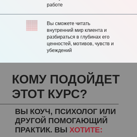
работе
Вы сможете читать
внутренний мир клиента и
разбираться в глубинах его
ценностей, мотивов, чувств и
убеждений
КОМУ ПОДОЙДЕТ
ЭТОТ КУРС?
ВЫ КОУЧ, ПСИХОЛОГ ИЛИ
ДРУГОЙ ПОМОГАЮЩИЙ
ПРАКТИК.
ВЫ
ХОТИТЕ: