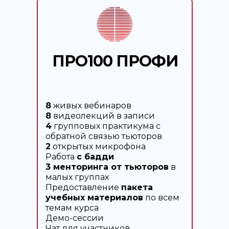
ПРО100 ПРОФИ
8
живых вебинаров
8
видеолекций в записи
4
групповых практикума с
обратной связью тьюторов
2
открытых микрофона
Работа
с бадди
3 менторинга от тьюторов
в
малых группах
Предоставление
пакета
учебных материалов
по всем
темам курса
Демо-сессии
Чат для участников