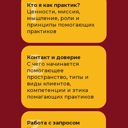
1
Кто я как практик?
Ценности, миссия,
мышление, роли
и
принципы помогающих
практиков
2
Контакт и доверие
С чего начинается
помогающее
пространство
,
типы и
виды клиентов,
компетенции и этика
помагающих практиков
Работа с запросом