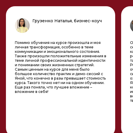
Грузенко Наталья, бизнес-коуч
Помимо обучения на курсе произошла и моя
О
личная трансформация, особенно в теме
с
коммуникации и эмоционального состояния.
к
Также произошли положительные изменения в
р
теме личной профессиональной идентичности
т
и понимании своих жизненных стратегий.
Р
Самым ценным на курсе для меня было
о
большое количество практик и демо-сессий с
с
Яной, что конечно в разы превышает стоимость
о
курса. Такого точно нет ни на одном обучении.
Я
Еще раз поняла, что лучшее вложение –
к
вложение в себя!
и
в
т