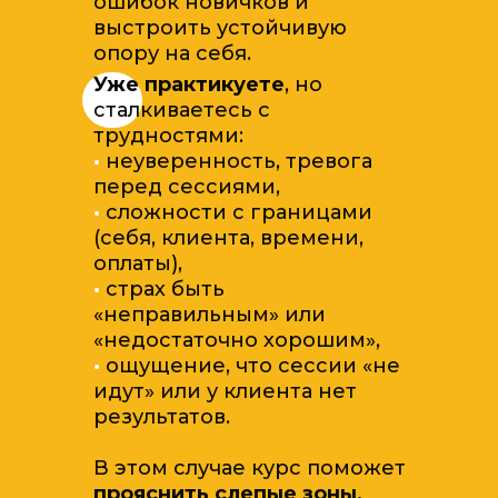
ошибок новичков и
выстроить устойчивую
опору на себя.
Уже практикуете
, но
сталкиваетесь с
трудностями:
·
неуверенность, тревога
перед сессиями,
·
сложности с границами
(себя, клиента, времени,
оплаты),
·
страх быть
«неправильным» или
«недостаточно хорошим»,
·
ощущение, что сессии «не
идут» или у клиента нет
результатов.
В этом случае курс поможет
прояснить слепые зоны,