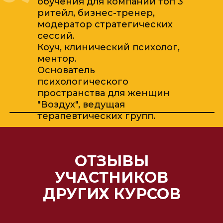
обучения для компаний топ 3
ритейл, бизнес-тренер,
модератор стратегических
сессий.
Коуч, клинический психолог,
ментор.
Основатель
психологического
пространства для женщин
"Воздух", ведущая
терапевтических групп.
ОТЗЫВЫ
УЧАСТНИКОВ
ДРУГИХ КУРСОВ