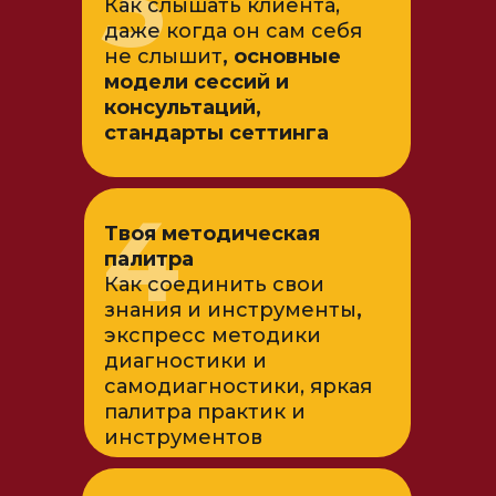
3
Как слышать клиента,
даже когда он сам себя
не слышит
, основные
модели сессий и
консультаций,
стандарты сеттинга
4
Твоя методическая
палитра
Как соединить свои
знания и инструменты
,
экспресс методики
диагностики и
самодиагностики, яркая
палитра практик и
инструментов