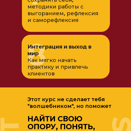
сохранять себя
,
методики работы с
выгоранием
,
рефлексия
и саморефлексия
8
Интеграция и выход в
мир
Как мягко начать
практику и привлечь
клиентов
Этот курс не сделает тебя
"волшебником", но поможет
НАЙТИ СВОЮ
ОПОРУ, ПОНЯТЬ,