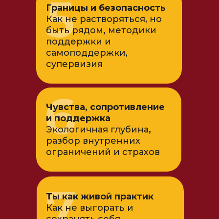
5
Границы и безопасность
Как не растворяться, но
быть рядом
,
методики
поддержки и
самоподдержки,
супервизия
6
Чувства, сопротивление
и поддержка
Экологичная глубина
,
разбор внутренних
ограничений и страхов
7
Ты как живой практик
Как не выгорать и