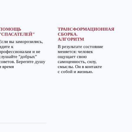
ПОМОЩЬ
ТРАНСФОРМАЦИОННАЯ
"СПАСАТЕЛЕЙ"
СБОРКА.
АЛГОРИТМ
Если вы заморозились,
идите к
В результате состояние
профессионалам и не
меняется: человек
слушайте "добрых"
ощущает свою
советов. Берегите душу
самоценность, силу,
и время
смыслы. Он в контакте
с собой и жизнью.